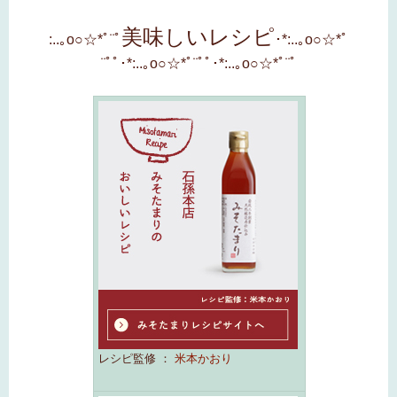
美味しいレシピ
:..｡o○☆*ﾟ¨ﾟ
･*:..｡o○☆*ﾟ
¨ﾟﾟ･*:..｡o○☆*ﾟ¨ﾟﾟ･*:..｡o○☆*ﾟ¨ﾟ
レシピ監修 ：
米本かおり