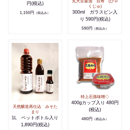
丸大豆醤油 百寿 (ひゃ
円(税込)
くじゅ)
300ml ガラスビン入
1,150円
（税込み）
り 590円(税込)
590円
（税込み）
特上石孫味噌◇
400gカップ入り 480円
天然醸造再仕込 みそた
(税込)
まり
1L ペットボトル入り
480円
（税込み）
1,890円(税込)