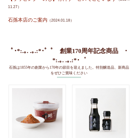
11.27）
石孫本店のご案内
（2024.01.18）
ﾟ･*:.｡. .｡.:*･゜ﾟ 創業170周年記念商品 ･
*:.｡. .｡.:*･゜
石孫は1855年の創業から170年の節目を迎えました。特別醸造品、新商品
をぜひご賞味ください