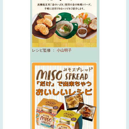
レシピ監修 ：
小山明子