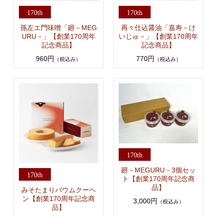
孫左エ門味噌「廻－MEG
再々仕込醤油「嘉寿－け
URU－」【創業170周年
いじゅ－」【創業170周年
記念商品】
記念商品】
960円
770円
（税込み）
（税込み）
廻－MEGURU－3個セッ
ト【創業170周年記念商
品】
みそたまりバウムクーヘ
ン【創業170周年記念商
3,000円
（税込み）
品】