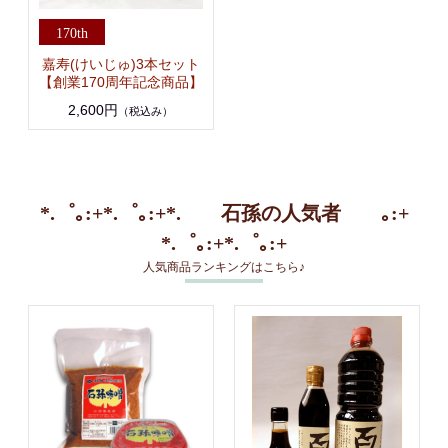
嘉寿(けいじゅ)3本セット
【創業170周年記念商品】
2,600円
（税込み）
*.゜｡:+*.゜｡:+*. 石孫の人気者 ｡:+
*.゜｡:+*.゜｡:+
人気商品ランキングはこちら♪