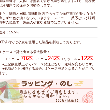
産膜酵母は、人体には無害ですが風味が落ちますので、開栓後
は冷蔵庫での保存をお勧めします。
また、味噌と同様､賞味期限内であっても保存期間が長くなると
少しずつ色が濃くなっていきます。メイラード反応という味噌
特有の現象で、製品の劣化や変質ではございません。
塩分：15.5%
■工場内では小麦を使用した製品を製造しております。
１ケースで発送出来る最大数量：
70本
24本
12本
100ml →
300ml→
1リットル→
●上記数量以上から2ケース発送となり、送料が変わります。
●他商品と同梱包する場合、2ケース発送となることがござい
ます。