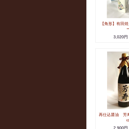
【角形】有田焼
3,020円
再仕込醤油 芳寿 
ゅ
2,900円