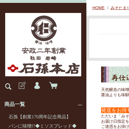
HOME
みそたま
天然醸造の味
醤油よりも味
商品一覧
発送をお待
ただいま「み
石孫【創業170周年記念商品】
お届け日指定
パンに味噌!?◆ミソスプレッド◆
ご迷惑をお掛