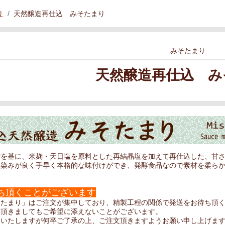
り
天然醸造再仕込 みそたまり
みそたまり
天然醸造再仕込 み
噌を基に、米麹・天日塩を原料とした再結晶塩を加えて再仕込した、甘
馴染みが良く手早く本格的な味付けができ、発酵食品なので素材を柔ら
ち頂くことがございます
そたまり」はご注文が集中しており、精製工程の関係で発送をお待ち頂
を頂きましてもご希望に添えないことがございます。
けいたしますが何卒ご了承の上、ご注文頂きますようお願い申し上げま