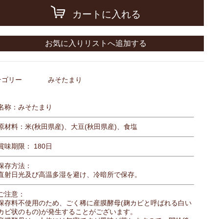
カートに入れる
お気に入りリストへ追加する
テゴリー
みそたまり
名称：みそたまり
原材料：米(秋田県産)、大豆(秋田県産)、食塩
賞味期限： 180日
保存方法：
直射日光及び高温多湿を避け、冷暗所で保存。
ご注意：
保存料不使用のため、ごく稀に産膜酵母(麹カビと呼ばれる白い
カビ状のもの)が発生することがございます。