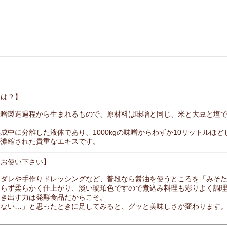
とは？】
味噌製造過程から生まれるもので、原材料は味噌と同じ、米と大豆と塩
成中に分離した液体であり、1000kgの味噌からわずか10リットル
が濃縮された貴重なエキスです。
にお使い下さい】
けダレや手作りドレッシングなど、普段なら醤油を使うところを「みそ
まらず柔らかく仕上がり、淡い琥珀色ですので煮込み料理も彩りよく調
引き出す力は発酵食品だからこそ。
りない…」と思ったときに足してみると、グッと美味しさが変わります