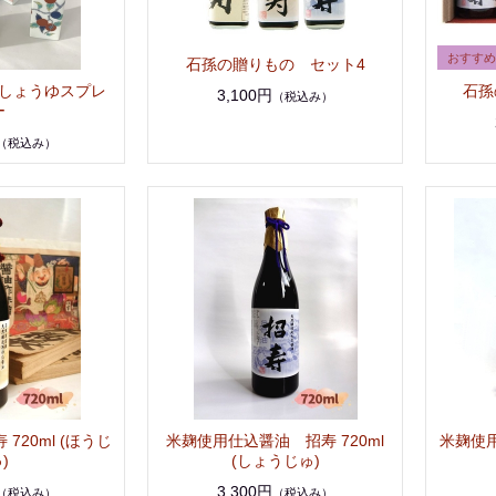
石孫の贈りもの セット4
石孫
しょうゆスプレ
3,100円
（税込み）
ー
（税込み）
720ml (ほうじ
米麹使用仕込醤油 招寿 720ml
米麹使
)
(しょうじゅ)
3,300円
（税込み）
（税込み）