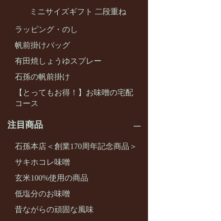
ミニサイズギフト 二段重ね
ラッピング・のし
帆前掛けバッグ
有田焼しょうゆスプレー
石孫の帆前掛け
【とってもお得！】お味噌の宅配
コース
注目商品
石孫本店＜創業170周年記念商品＞
サキホコレ味噌
玄米100%使用の商品
低塩分のお味噌
昔ながらの頑固な風味