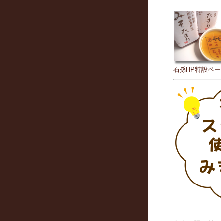
石孫HP特設ペ