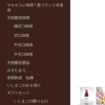
サキホコレ味噌＊新ブランド米使
用
天然醸造味噌
極甘口味噌
甘口味噌
中甘口味噌
中辛口味噌
天然醸造醤油
みそたまり
長期熟成 塩麹
いしまごのみそ漬け
ギフトセット
いしまごの贈りもの