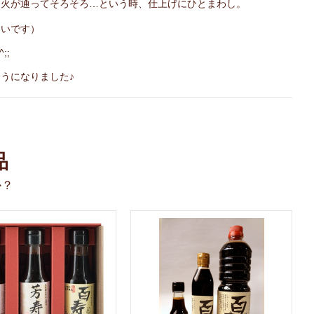
、火が通ってそろそろ…という時、仕上げにひとまわし。
すいです）
;;
うになりました♪
品
か？