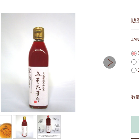
販
JA
数