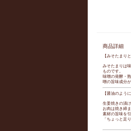
商品詳細
【みそたまり
みそたまりは
ものです。
味噌の発酵・熟
噌の旨味成分
【醤油のよう
生姜焼きの漬
お肉は焼き締
素材の旨味を
「ちょっと足