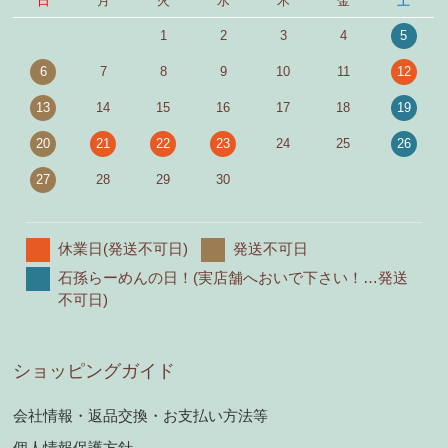
日
月
火
水
木
金
土
1
2
3
4
5
6
7
8
9
10
11
12
13
14
15
16
17
18
19
20
21
22
23
24
25
26
27
28
29
30
休業日(発送不可日)
発送不可日
石孫らーめんの日！(実店舗へおいで下さい！…発送
不可日)
ショッピングガイド
会社情報・返品交換・お支払い方法等
個人情報保護方針