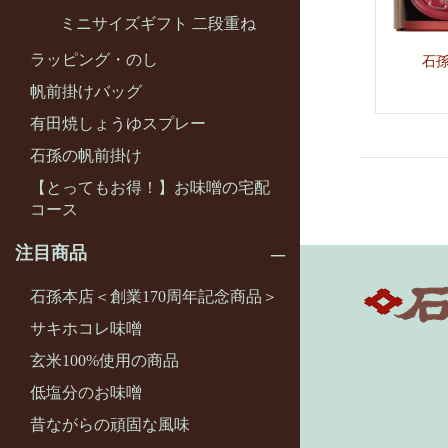
ミニサイズギフト 二段重ね
ラッピング・のし
石
帆前掛けバッグ
有田焼しょうゆスプレー
石孫の帆前掛け
【とってもお得！】お味噌の宅配
コース
注目商品
石孫本店＜創業170周年記念商品＞
サキホコレ味噌
玄米100%使用の商品
低塩分のお味噌
昔ながらの頑固な風味