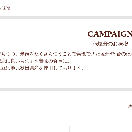
お味噌
CAMPAIG
低塩分のお味噌
保ちつつ、米麹をたくさん使うことで実現できた塩分8%台の低
健康に良いもの」を普段の食卓に。
大豆は地元秋田県産を使用しております。
表