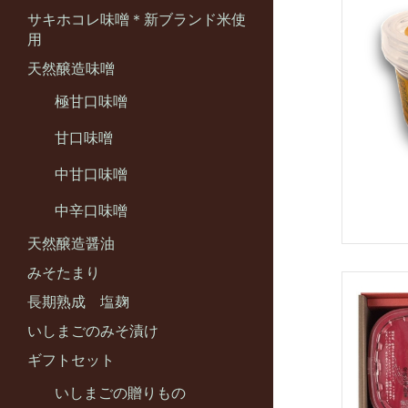
サキホコレ味噌＊新ブランド米使
用
天然醸造味噌
極甘口味噌
甘口味噌
中甘口味噌
中辛口味噌
天然醸造醤油
みそたまり
長期熟成 塩麹
いしまごのみそ漬け
ギフトセット
いしまごの贈りもの