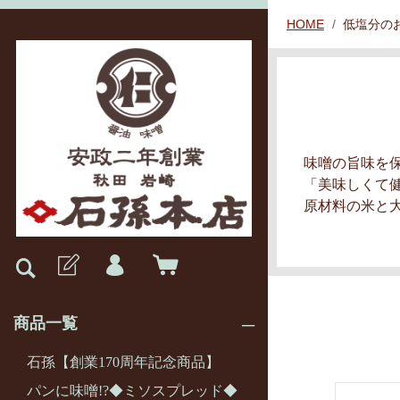
HOME
低塩分の
味噌の旨味を
「美味しくて
原材料の米と
商品一覧
石孫【創業170周年記念商品】
パンに味噌!?◆ミソスプレッド◆