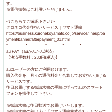
す。
※電信振替はご利用いただけません。
<↓こちらでご確認下さい↓>
クロネコ代金後払いサービス｜ヤマト運輸
https://business.kuronekoyamato.co.jp/service/lineup/pa
yment/banner/afterpayment_01.html
*========*========*=======*=======*
au PAY（auかんたん決済）
【決済手数料：233円(税込)】
auユーザーの方にご利用頂けます。
購入代金を、月々の通信料金と合算してお支払い頂ける
サービスです。
後日お届けする御請求書の手順に従ってauのスマート
フォンを操作して下さい。
※御請求書は後日郵送でお届けいたします。
※御請求書の差出人は「ヤマト運輸株式会社」となって