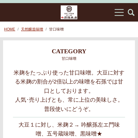
HOME
天然醸造味噌
甘口味噌
CATEGORY
甘口味噌
米麹をたっぷり使った甘口味噌。大豆に対す
る米麹の割合が2倍以上の味噌を石孫では甘
口としております。
人気･売り上げとも、常に上位の美味しさ。
普段使いにどうぞ。
大豆１に対し、米麹２→ 吟醸孫左エ門味
噌、五号蔵味噌、黒味噌★