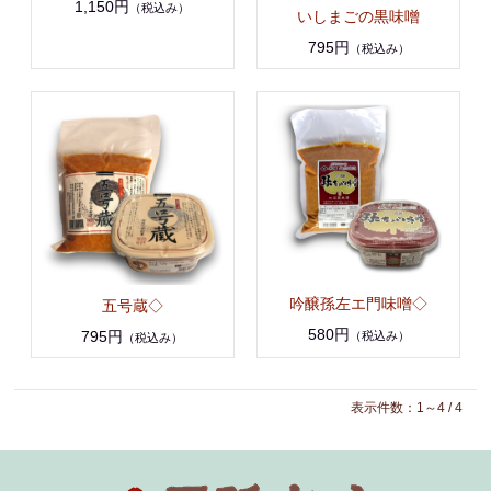
1,150円
（税込み）
いしまごの黒味噌
795円
（税込み）
吟醸孫左エ門味噌◇
五号蔵◇
580円
795円
（税込み）
（税込み）
表示件数：1～4 / 4