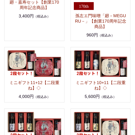
廻・嘉寿セット【創業170
周年記念商品】
孫左エ門味噌「廻－MEGU
3,400円
（税込み）
RU－」【創業170周年記念
商品】
960円
（税込み）
ミニギフト11+12【二段重
ミニギフト10+11【二段重
ね】◇
ね】◇
4,000円
5,600円
（税込み）
（税込み）