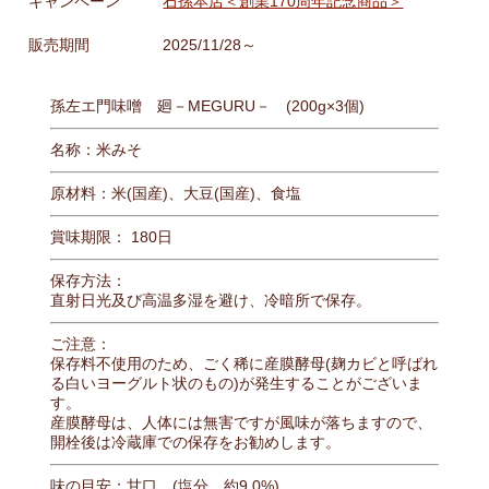
キャンペーン
石孫本店＜創業170周年記念商品＞
販売期間
2025/11/28～
孫左エ門味噌 廻－MEGURU－ (200g×3個)
名称：米みそ
原材料：米(国産)、大豆(国産)、食塩
賞味期限： 180日
保存方法：
直射日光及び高温多湿を避け、冷暗所で保存。
ご注意：
保存料不使用のため、ごく稀に産膜酵母(麹カビと呼ばれ
る白いヨーグルト状のもの)が発生することがございま
す。
産膜酵母は、人体には無害ですが風味が落ちますので、
開栓後は冷蔵庫での保存をお勧めします。
味の目安：甘口 (塩分 約9.0%)