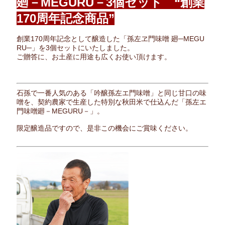
廻－MEGURU－3個セット “創業
170周年記念商品”
創業170周年記念として醸造した「孫左ヱ門味噌 廻─MEGU
RU─」を3個セットにいたしました。
ご贈答に、お土産に用途も広くお使い頂けます。
石孫で一番人気のある「吟醸孫左エ門味噌」と同じ甘口の味
噌を、契約農家で生産した特別な秋田米で仕込んだ「孫左エ
門味噌廻－MEGURU－」。
限定醸造品ですので、是非この機会にご賞味ください。