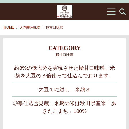
HOME
天然醸造味噌
極甘口味噌
CATEGORY
極甘口味噌
約8%の低塩分を実現させた極甘口味噌。米
麹を大豆の３倍使って仕込んでおります。
大豆１に対し、米麹３
◎寒仕込雪見蔵…
米麹の米は秋田県産米「あ
きたこまち」100%