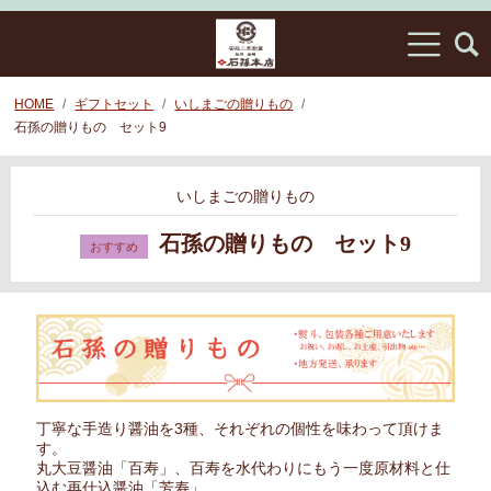
HOME
ギフトセット
いしまごの贈りもの
石孫の贈りもの セット9
いしまごの贈りもの
石孫の贈りもの セット9
丁寧な手造り醤油を3種、それぞれの個性を味わって頂けま
す。
丸大豆醤油「百寿」、百寿を水代わりにもう一度原材料と仕
込む再仕込醤油「芳寿」、