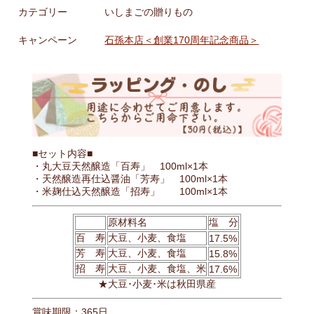
カテゴリー
いしまごの贈りもの
キャンペーン
石孫本店＜創業170周年記念商品＞
■セット内容■
・丸大豆天然醸造「百寿」 100ml×1本
・天然醸造再仕込醤油「芳寿」 100ml×1本
・米麹仕込天然醸造「招寿」 100ml×1本
原材料名
塩 分
百 寿
大豆、小麦、食塩
17.5%
芳 寿
大豆、小麦、食塩
15.8%
招 寿
大豆、小麦、食塩、米
17.6%
★大豆･小麦･米は秋田県産
賞味期限：365日