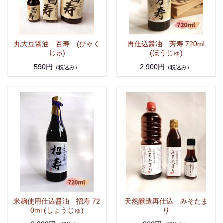
丸大豆醤油 百寿 (ひゃく
再仕込醤油 芳寿 720ml
じゅ)
(ほうじゅ)
590円
2,900円
（税込み）
（税込み）
米麹使用仕込醤油 招寿 72
天然醸造再仕込 みそたま
0ml (しょうじゅ)
り