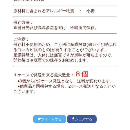
原材料に含まれるアレルギー物質 ： 小麦
保存方法：
直射日光及び高温多湿を避け、冷暗所で保存。
ご注意：
保存料不使用のため、ごく稀に産膜酵母(麹カビと呼ばれ
る白いカビ状のもの)が発生することがございます。
産膜酵母は、人体には無害ですが風味が落ちますので、
開栓後は冷蔵庫での保存をお勧めします。
８個
１ケースで発送出来る最大数量：
●9個からは2ケース発送となり、送料が変わります。
●他商品と同梱包する場合、2ケース発送となることが
ございます。
ツイートする
シェアする