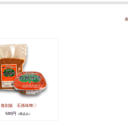
表
復刻版 石孫味噌◇
580円
（税込み）