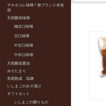
サキホコレ味噌＊新ブランド米使
用
天然醸造味噌
極甘口味噌
甘口味噌
中甘口味噌
中辛口味噌
天然醸造醤油
みそたまり
長期熟成 塩麹
いしまごのみそ漬け
ギフトセット
いしまごの贈りもの