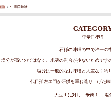
味噌
中辛口味噌
CATEGOR
中辛口味噌
石孫の味噌の中で唯一の
塩分が高いのではなく、米麹の割合が少ないためです
塩分は一般的なお味噌と大差なく約1
二代目孫左エ門が研鑽を重ね造り上げた味
大豆１に対し、米麹１… 塩分