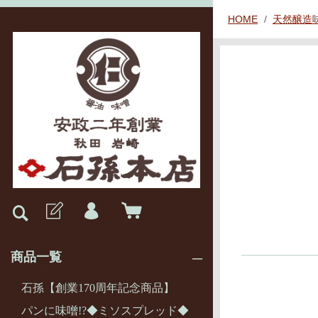
HOME
天然醸造
商品一覧
石孫【創業170周年記念商品】
パンに味噌!?◆ミソスプレッド◆