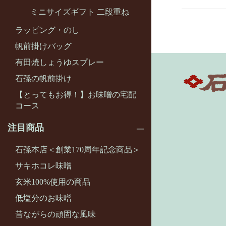
ミニサイズギフト 二段重ね
ラッピング・のし
帆前掛けバッグ
有田焼しょうゆスプレー
石孫の帆前掛け
【とってもお得！】お味噌の宅配
コース
注目商品
石孫本店＜創業170周年記念商品＞
サキホコレ味噌
玄米100%使用の商品
低塩分のお味噌
昔ながらの頑固な風味