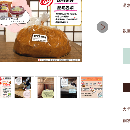
通
数
カ
個