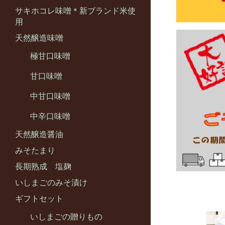
サキホコレ味噌＊新ブランド米使
用
天然醸造味噌
極甘口味噌
甘口味噌
中甘口味噌
中辛口味噌
天然醸造醤油
みそたまり
長期熟成 塩麹
いしまごのみそ漬け
ギフトセット
いしまごの贈りもの