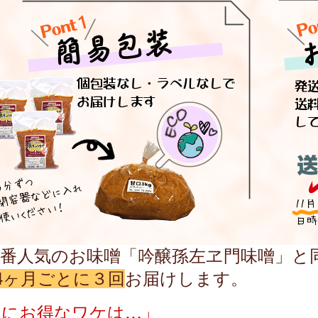
一番人気のお味噌「吟醸孫左ヱ門味噌」と
つ4ヶ月ごとに３回
お届けします。
なにお得なワケは…」