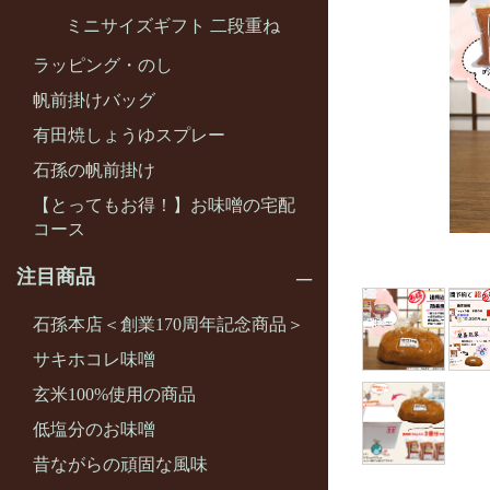
ミニサイズギフト 二段重ね
ラッピング・のし
帆前掛けバッグ
有田焼しょうゆスプレー
石孫の帆前掛け
【とってもお得！】お味噌の宅配
コース
注目商品
石孫本店＜創業170周年記念商品＞
サキホコレ味噌
玄米100%使用の商品
低塩分のお味噌
昔ながらの頑固な風味