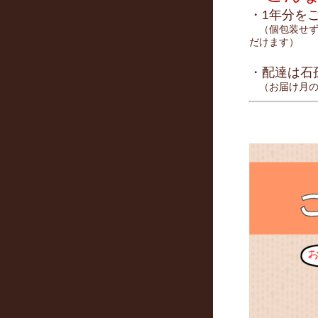
・1年分を
（個包装せず
だけます）
・配達は石
（お届け月の