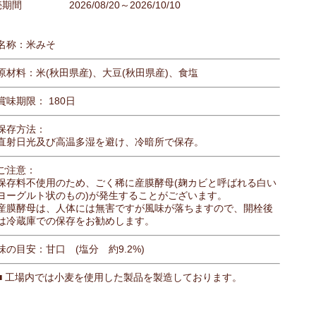
売期間
2026/08/20～2026/10/10
名称：米みそ
原材料：米(秋田県産)、大豆(秋田県産)、食塩
賞味期限： 180日
保存方法：
直射日光及び高温多湿を避け、冷暗所で保存。
ご注意：
保存料不使用のため、ごく稀に産膜酵母(麹カビと呼ばれる白い
ヨーグルト状のもの)が発生することがございます。
産膜酵母は、人体には無害ですが風味が落ちますので、開栓後
は冷蔵庫での保存をお勧めします。
味の目安：甘口 (塩分 約9.2%)
■ 工場内では小麦を使用した製品を製造しております。