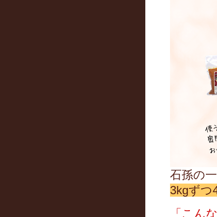
石孫の
3kgず
「こん