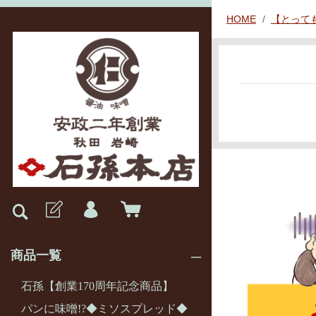
HOME
【とって
商品一覧
石孫【創業170周年記念商品】
パンに味噌!?◆ミソスプレッド◆