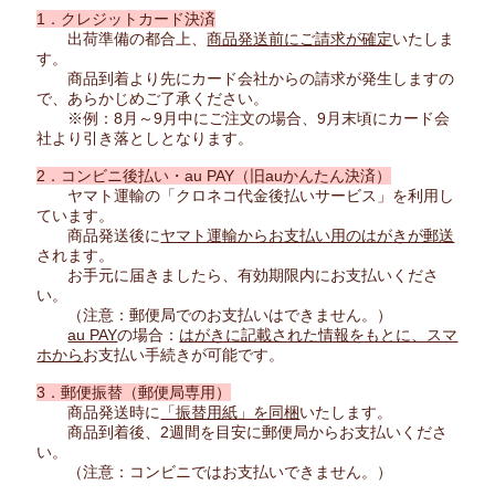
1．クレジットカード決済
出荷準備の都合上、
商品発送前にご請求が確定
いたしま
す。
商品到着より先にカード会社からの請求が発生しますの
で、あらかじめご了承ください。
※例：8月～9月中にご注文の場合、9月末頃にカード会
社より引き落としとなります。
2．コンビニ後払い・au PAY（旧auかんたん決済）
ヤマト運輸の「クロネコ代金後払いサービス」を利用し
ています。
商品発送後に
ヤマト運輸からお支払い用のはがきが郵送
されます。
お手元に届きましたら、有効期限内にお支払いくださ
い。
（注意：郵便局でのお支払いはできません。）
au PAY
の場合：
はがきに記載された情報をもとに、スマ
ホから
お支払い手続きが可能です。
3．郵便振替（郵便局専用）
商品発送時に
「振替用紙」を同梱
いたします。
商品到着後、2週間を目安に郵便局からお支払いくださ
い。
（注意：コンビニではお支払いできません。）