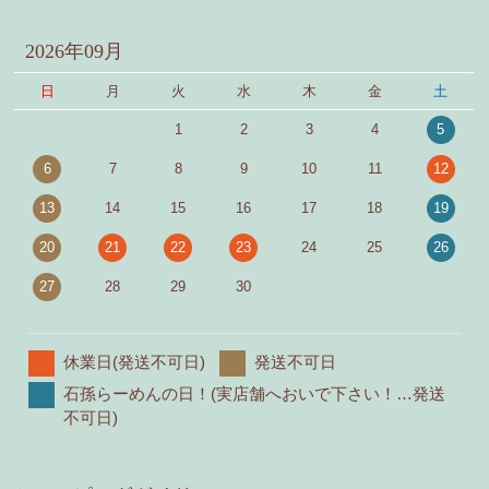
2026年09月
日
月
火
水
木
金
土
1
2
3
4
5
6
7
8
9
10
11
12
13
14
15
16
17
18
19
20
21
22
23
24
25
26
27
28
29
30
休業日(発送不可日)
発送不可日
石孫らーめんの日！(実店舗へおいで下さい！…発送
不可日)