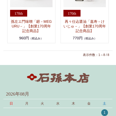
孫左エ門味噌「廻－MEG
再々仕込醤油「嘉寿－け
URU－」【創業170周年
いじゅ－」【創業170周年
記念商品】
記念商品】
960円
770円
（税込み）
（税込み）
表示件数：1～8 / 8
2026年08月
日
月
火
水
木
金
土
1